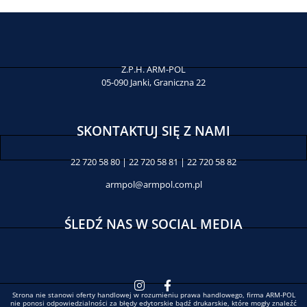
SHOWROOM
Z.P.H. ARM-POL
05-090 Janki, Graniczna 22
SKONTAKTUJ SIĘ Z NAMI
22 720 58 80 | 22 720 58 81 | 22 720 58 82
armpol@armpol.com.pl
ŚLEDŹ NAS W SOCIAL MEDIA
Strona nie stanowi oferty handlowej w rozumieniu prawa handlowego, firma ARM-POL
nie ponosi odpowiedzialności za błędy edytorskie bądź drukarskie, które mogły znaleźć