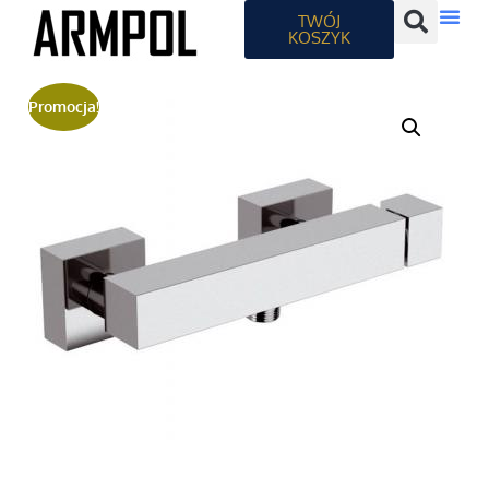
TWÓJ
KOSZYK
Promocja!