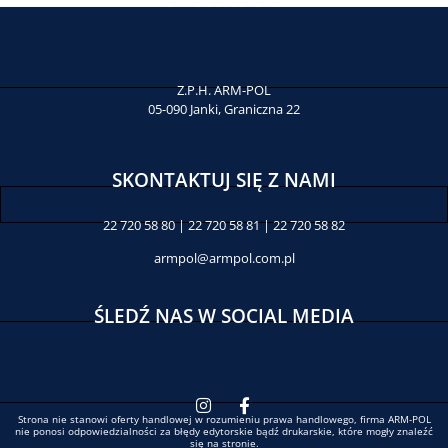
Z.P.H. ARM-POL
05-090 Janki, Graniczna 22
SKONTAKTUJ SIĘ Z NAMI
22 720 58 80 | 22 720 58 81 | 22 720 58 82
armpol@armpol.com.pl
ŚLEDŹ NAS W SOCIAL MEDIA
Strona nie stanowi oferty handlowej w rozumieniu prawa handlowego, firma ARM-POL
nie ponosi odpowiedzialności za błędy edytorskie bądź drukarskie, które mogły znaleźć
się na stronie.